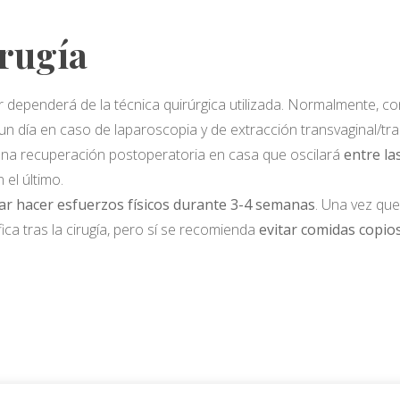
irugía
liar dependerá de la técnica quirúrgica utilizada. Normalmente, c
e un día en caso de laparoscopia y de extracción transvaginal/tra
 una recuperación postoperatoria en casa que oscilará
entre la
 el último.
tar hacer esfuerzos físicos durante 3-4 semanas
. Una vez que
ca tras la cirugía, pero sí se recomienda
evitar comidas copios