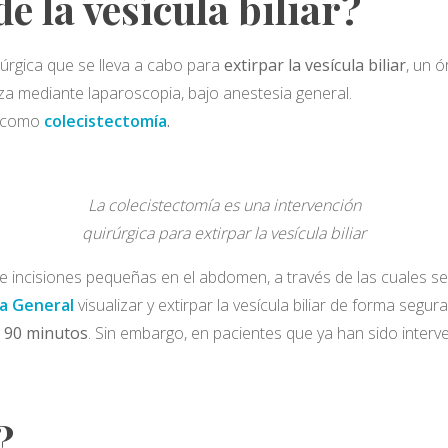
e la vesícula biliar?
uirúrgica que se lleva a cabo para
extirpar la vesícula biliar
, un ó
aliza mediante laparoscopia, bajo anestesia general.
e como
colecistectomía
.
La colecistectomía es una intervención
quirúrgica para extirpar la vesícula biliar
de incisiones pequeñas en el abdomen, a través de las cuales s
ía General
visualizar y extirpar la vesícula biliar de forma segura 
y 90 minutos
. Sin embargo, en pacientes que ya han sido interv
?