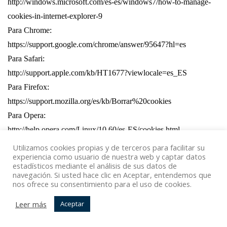
http://windows.microsoft.com/es-es/windows7/how-to-manage-
cookies-in-internet-explorer-9
Para Chrome:
https://support.google.com/chrome/answer/95647?hl=es
Para Safari:
http://support.apple.com/kb/HT1677?viewlocale=es_ES
Para Firefox:
https://support.mozilla.org/es/kb/Borrar%20cookies
Para Opera:
http://help.opera.com/Linux/10.60/es-ES/cookies.html
Para Android:
Utilizamos cookies propias y de terceros para facilitar su
experiencia como usuario de nuestra web y captar datos
http://support.google.com/android/?hl=es
estadísticos mediante el análisis de sus datos de
Para Blackberry:
navegación. Si usted hace clic en Aceptar, entendemos que
nos ofrece su consentimiento para el uso de cookies.
http://docs.blackberry.com/en/smartphone_users/deliverables/3200
4/Turn_off_cookies_in_the_browser_60_1072866_11.jsp
Leer más
Aceptar
Para Windows Phone:
Spanish