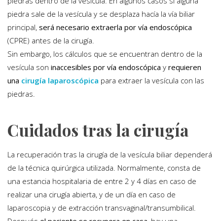
piedras dentro de la vesícula. En algunos casos si alguna
piedra sale de la vesícula y se desplaza hacía la vía biliar
principal,
será necesario extraerla por vía endoscópica
(CPRE) antes de la cirugía.
Sin embargo, los cálculos que se encuentran dentro de la
vesícula son
inaccesibles por vía endoscópica
y
requieren
una
cirugía laparoscópica
para extraer la vesícula con las
piedras.
Cuidados tras la cirugía
La recuperación tras la cirugía de la vesícula biliar dependerá
de la técnica quirúrgica utilizada. Normalmente, consta de
una estancia hospitalaria de entre 2 y 4 días en caso de
realizar una cirugía abierta, y de un día en caso de
laparoscopia y de extracción transvaginal/transumbilical.
Después
el paciente se recupera en casa
, hay una