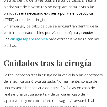
piedras dentro de la vesícula. En algunos casos si alguna
piedra sale de la vesícula y se desplaza hacía la vía biliar
principal,
será necesario extraerla por vía endoscópica
(CPRE) antes de la cirugía.
Sin embargo, los cálculos que se encuentran dentro de la
vesícula son
inaccesibles por vía endoscópica
y
requieren
una
cirugía laparoscópica
para extraer la vesícula con las
piedras.
Cuidados tras la cirugía
La recuperación tras la cirugía de la vesícula biliar dependerá
de la técnica quirúrgica utilizada. Normalmente, consta de
una estancia hospitalaria de entre 2 y 4 días en caso de
realizar una cirugía abierta, y de un día en caso de
laparoscopia y de extracción transvaginal/transumbilical.
Después
el paciente se recupera en casa
, hay una