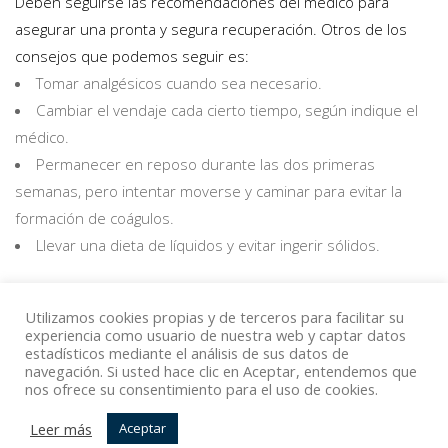
Deben seguirse las recomendaciones del médico para
asegurar una pronta y segura recuperación. Otros de los
consejos que podemos seguir es:
Tomar analgésicos cuando sea necesario.
Cambiar el vendaje cada cierto tiempo, según indique el
médico.
Permanecer en reposo durante las dos primeras
semanas, pero intentar moverse y caminar para evitar la
formación de coágulos.
Llevar una dieta de líquidos y evitar ingerir sólidos.
Utilizamos cookies propias y de terceros para facilitar su
Volver
experiencia como usuario de nuestra web y captar datos
estadísticos mediante el análisis de sus datos de
navegación. Si usted hace clic en Aceptar, entendemos que
nos ofrece su consentimiento para el uso de cookies.
© Copyright Top Doctors 2020. All Right Reserved. Designed
Leer más
Aceptar